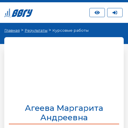
>
>
Главная
Результаты
Курсовые работы
Агеева Маргарита
Андреевна