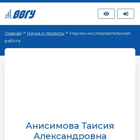
>
>
Главная
Наука и проекты
Научно-исследовательская
работа
Анисимова Таисия
Александровна