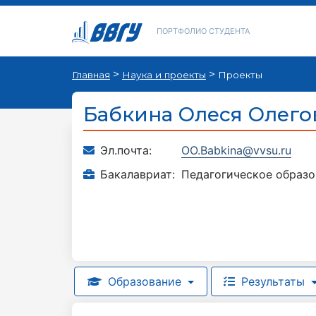
ПОРТФОЛИО СТУДЕНТА
>
>
Главная
Наука и проекты
Проекты
Бабкина Олеся Олего
Эл.почта:
OO.Babkina@vvsu.ru
Бакалавриат:
Педагогическое образо
Образование
Результаты