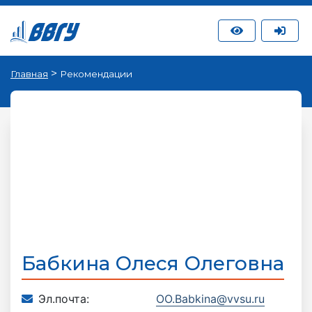
>
Главная
Рекомендации
Бабкина Олеся Олеговна
Эл.почта:
OO.Babkina@vvsu.ru