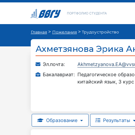
ПОРТФОЛИО СТУДЕНТА
>
>
Главная
Пожелания
Трудоустройство
Ахметзянова Эрика А
Эл.почта:
Akhmetzyanova.EA@vvsu
Бакалавриат:
Педагогическое образо
китайский язык, 3 курс
Образование
Результаты