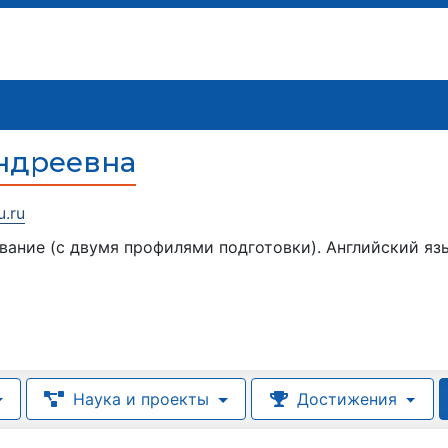
ндреевна
.ru
вание (с двумя профилями подготовки). Английский яз
Наука и проекты
Достижения