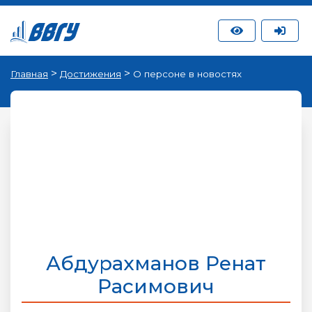
>
>
Главная
Достижения
О персоне в новостях
Абдурахманов Ренат
Расимович