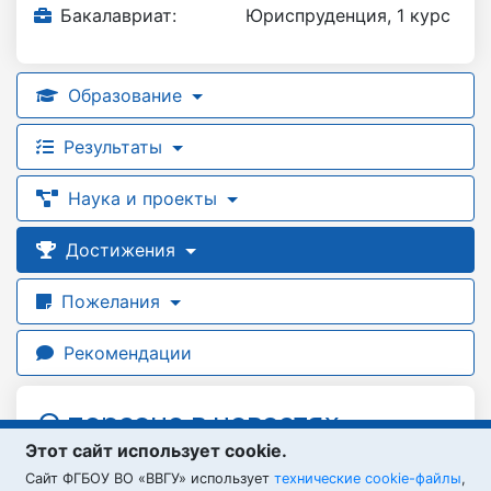
Бакалавриат:
Юриспруденция, 1 курс
Образование
Результаты
Наука и проекты
Достижения
Пожелания
Рекомендации
О персоне в новостях
Этот сайт использует cookie.
нет данных об упоминании студента в
Cайт ФГБОУ ВО «ВВГУ» использует
технические cookie-файлы
,
новостях или событиях университета