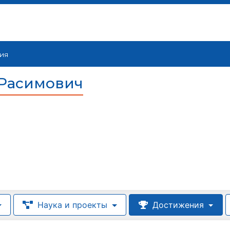
ия
 Расимович
Наука и проекты
Достижения