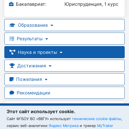
Бакалавриат:
Юриспруденция, 1 курс
Образование
Результаты
Наука и проекты
Достижения
Пожелания
Рекомендации
Проекты
Этот сайт использует cookie.
Cайт ФГБОУ ВО «ВВГУ» использует
технические cookie-файлы
,
нет данных об участии в проектах
сервис веб-аналитики
Яндекс Метрика
и трекер
MyTraker