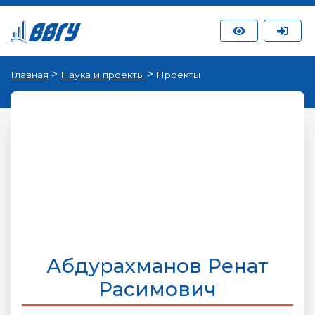
>
>
Главная
Наука и проекты
Проекты
Абдурахманов Ренат
Расимович